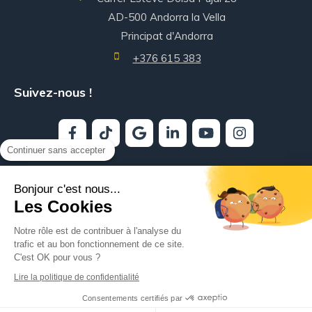
AD-500
Andorra la Vella
Principat d'Andorra
+376 615 383
Suivez-nous !
Continuer sans accepter
INSTITUT INTERNACIONAL DE REIKIOLOGIE - © 2026
Bonjour c'est nous...
Les Cookies
Politique de confidentialité -
Notre rôle est de contribuer à l'analyse du
Mentions légales -
trafic et au bon fonctionnement de ce site.
CGV -
C'est OK pour vous ?
Plan du site
Lire la politique de confidentialité
Consentements certifiés par