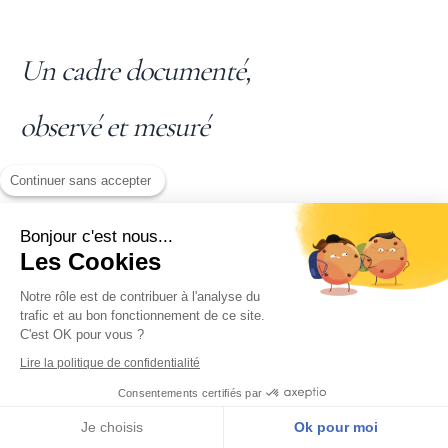
Un cadre documenté,
observé et mesuré
Continuer sans accepter
98,9%
Bonjour c'est nous...
Les Cookies
de satisfaction globale des personnes formées
Notre rôle est de contribuer à l'analyse du
trafic et au bon fonctionnement de ce site.
C'est OK pour vous ?
98,7%
Lire la politique de confidentialité
Consentements certifiés par
déclarent une amélioration de leur clarté intérieure
Je choisis
Ok pour moi
et de leur stabilité émotionnelle