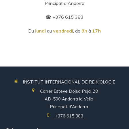
Principat d'Andorra
☎ +376 615 383
Du
lundi
au
vendredi
, de
9h
à
17h
INSTITUT INTERNACIONAL DE REIKIOLOGIE
Carrer Esteve Dolsa Pujal 28
AD-500
Andorra la Vella
Principat d'Andorra
+376 615 383