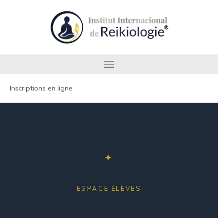
Inscriptions en ligne
✦
ESPACE ÉLÈVES