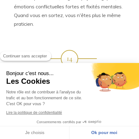
émotions conflictuelles fortes et fixités mentales.
Quand vous en sortez, vous n'êtes plus le même
praticien.
Continuer sans accepter
14
Bonjour c'est nous...
M2 · MODULE 14 · 118 H · COACHING MENSUEL
Les Cookies
TÉLÉPRÉSENTIEL + SUPERVISION
Notre rôle est de contribuer à l'analyse du
trafic et au bon fonctionnement de ce site.
Conduire un accompagnement
C'est OK pour vous ?
Lire la politique de confidentialité
thérapeutique supervisé en situation
Consentements certifiés par
réelle
Je choisis
Ok pour moi